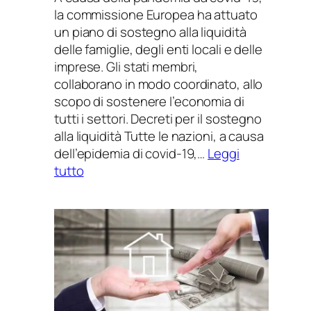
la commissione Europea ha attuato
un piano di sostegno alla liquidità
delle famiglie, degli enti locali e delle
imprese. Gli stati membri,
collaborano in modo coordinato, allo
scopo di sostenere l’economia di
tutti i settori. Decreti per il sostegno
alla liquidità Tutte le nazioni, a causa
dell’epidemia di covid-19,…
Leggi
:
tutto
Sostegno
alla
liquidità
di
famiglie,
enti
e
imprese