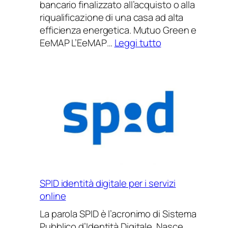
bancario finalizzato all’acquisto o alla
riqualificazione di una casa ad alta
efficienza energetica. Mutuo Green e
:
EeMAP L’EeMAP…
Leggi tutto
Mutuo
Green
un
finanziamento
vantaggioso
ed
ecologico
SPID identità digitale per i servizi
online
La parola SPID è l’acronimo di Sistema
Pubblico d’Identità Digitale. Nasce