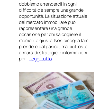
dobbiamo arrenderci! In ogni
difficoltà c’è sempre una grande
opportunità. La situazione attuale
del mercato immobiliare può
rappresentare una grande
occasione per chi sa cogliere il
momento giusto. Non bisogna farsi
prendere dal panico, ma piuttosto
armarsi di strategie e informazioni
:
per…
Leggi tutto
La
crisi
immobiliare
in
Italia