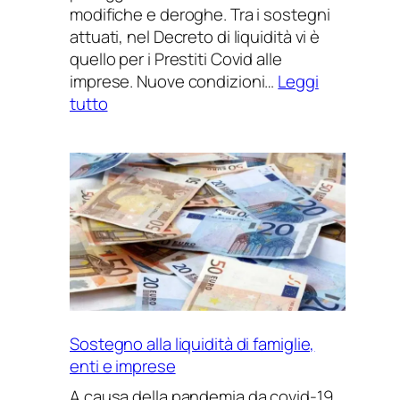
modifiche e deroghe. Tra i sostegni
attuati, nel Decreto di liquidità vi è
quello per i Prestiti Covid alle
imprese. Nuove condizioni…
Leggi
:
tutto
Prestiti
Covid
e
sostegni
ai
tempi
del
Coronavirus
Sostegno alla liquidità di famiglie,
enti e imprese
A causa della pandemia da covid-19,