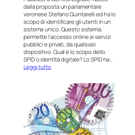
dalla proposta un parlamentare
veronese Stefano Quintarelli ed ha lo
scopo di identificare gli utenti in un
sistema unico. Questo sistema,
permette l’accesso online ai servizi
pubblici e privati, da qualsiasi
dispositivo. Qual è lo scopo dello
SPID o identità digitale? Lo SPID ha…
:
Leggi tutto
SPID
identità
digitale
per
i
servizi
online