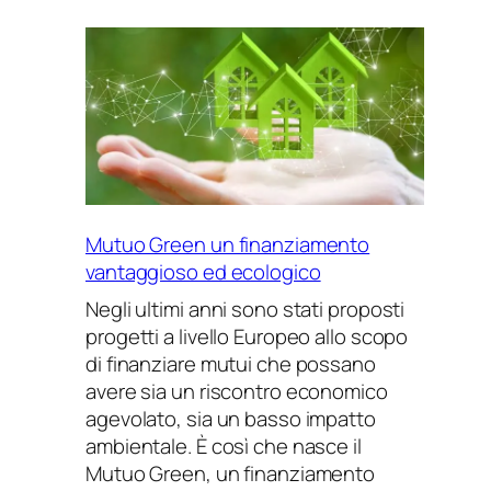
dei
tassi
mutui:
i
6
consigli
per
gestirli
al
Mutuo Green un finanziamento
meglio
vantaggioso ed ecologico
Negli ultimi anni sono stati proposti
progetti a livello Europeo allo scopo
di finanziare mutui che possano
avere sia un riscontro economico
agevolato, sia un basso impatto
ambientale. È così che nasce il
Mutuo Green, un finanziamento