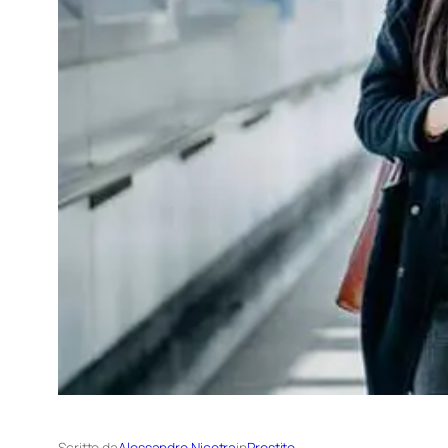
Scritto da
Alessandro Nicotra
in
Prestito