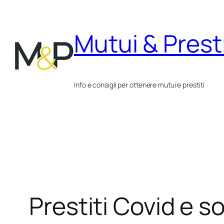
Vai
al
Mutui & Presti
contenuto
Info e consigli per ottenere mutui e prestiti
Prestiti Covid e s