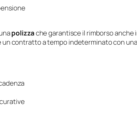
 pensione
 una
polizza
che garantisce il rimborso anche i
e un contratto a tempo indeterminato con una 
 scadenza
icurative