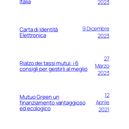
Italia
2023
9 Dicembre
Carta di Identità
Elettronica
2023
27
Rialzo dei tassi mutui: i 6
Marzo
consigli per gestirli al meglio
2023
12
Mutuo Green un
Aprile
finanziamento vantaggioso
ed ecologico
2021