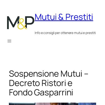
Vai
al
Mutui & Prestiti
contenuto
Info e consigli per ottenere mutui e prestiti
Sospensione Mutui –
Decreto Ristori e
Fondo Gasparrini