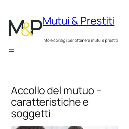
Vai
al
Mutui & Prestiti
contenuto
Info e consigli per ottenere mutui e prestiti
Accollo del mutuo –
caratteristiche e
soggetti